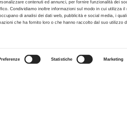
rsonalizzare contenuti ed annunci, per fornire funzionalità dei so
ffico. Condividiamo inoltre informazioni sul modo in cui utilizza il 
 occupano di analisi dei dati web, pubblicità e social media, i qual
azioni che ha fornito loro o che hanno raccolto dal suo utilizzo d
Preferenze
Statistiche
Marketing
96C61LBX
m 6-burners electric
electric grill
mpare