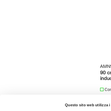
AMN9
90 c
indu
Co
Questo sito web utilizza i