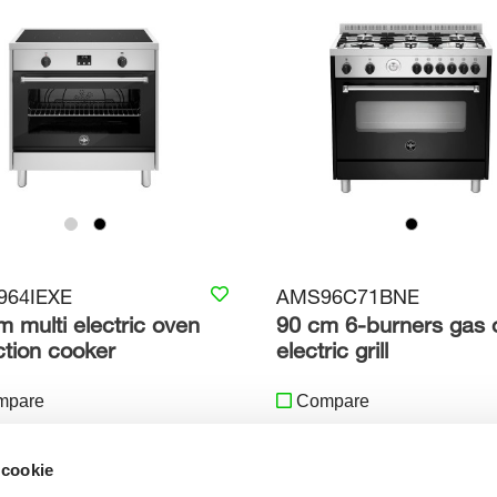
64IEXE
AMS96C71BNE
m multi electric oven
90 cm 6-burners gas 
ction cooker
electric grill
mpare
Compare
 cookie