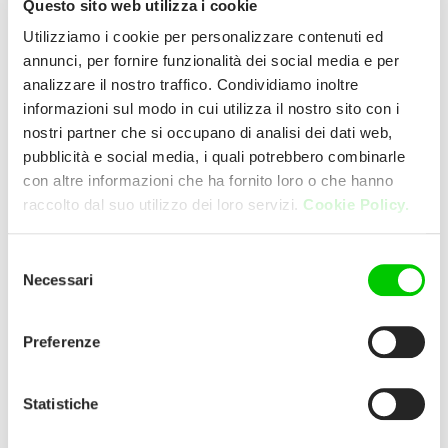
Questo sito web utilizza i cookie
Utilizziamo i cookie per personalizzare contenuti ed
THE GOOD GUYS WARNERS
annunci, per fornire funzionalità dei social media e per
analizzare il nostro traffico. Condividiamo inoltre
BAY
informazioni sul modo in cui utilizza il nostro sito con i
nostri partner che si occupano di analisi dei dati web,
WARNERS BAY HOMEMAKER CTR 240-
pubblicità e social media, i quali potrebbero combinarle
con altre informazioni che ha fornito loro o che hanno
260 HILLSBOROUGH ROAD 2282
raccolto dal suo utilizzo dei loro servizi.
Cookie Policy.
WARNERS BAY (NSW) AUSTRALIA
Selezione
E:
warnersbay@thegoodguys.com.au
Necessari
del
consenso
P:
02 4954 1000
Preferenze
Website:
Statistiche
https://www.thegoodguys.com.au/warners-