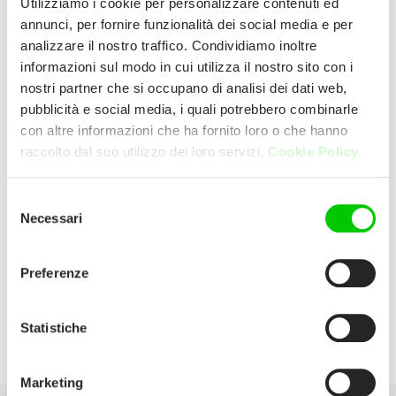
Utilizziamo i cookie per personalizzare contenuti ed
annunci, per fornire funzionalità dei social media e per
analizzare il nostro traffico. Condividiamo inoltre
THE GOOD GUYS
informazioni sul modo in cui utilizza il nostro sito con i
MORAYFIELD
nostri partner che si occupano di analisi dei dati web,
pubblicità e social media, i quali potrebbero combinarle
con altre informazioni che ha fornito loro o che hanno
343 MORAYFIELD ROAD 4506
raccolto dal suo utilizzo dei loro servizi.
Cookie Policy.
MORAYFIELD (QLD) AUSTRALIA
Selezione
E:
morayfield@thegoodguys.com.au
Necessari
del
consenso
P:
07 5490 4000
Preferenze
Website:
Statistiche
https://www.thegoodguys.com.au/morayfield
Marketing