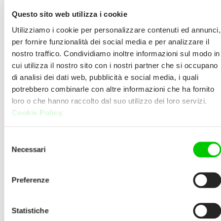
Questo sito web utilizza i cookie
THE GOOD GUYS
Utilizziamo i cookie per personalizzare contenuti ed annunci,
per fornire funzionalità dei social media e per analizzare il
CAMPBELLTOWN
nostro traffico. Condividiamo inoltre informazioni sul modo in
cui utilizza il nostro sito con i nostri partner che si occupano
HOMEBASE CAMPBELLTOWN 24-24A
di analisi dei dati web, pubblicità e social media, i quali
potrebbero combinarle con altre informazioni che ha fornito
BLAXLAND ROAD 2560 CAMBELLTOWN
loro o che hanno raccolto dal suo utilizzo dei loro servizi.
(NSW) AUSTRALIA
Cookie Policy.
E:
campbelltown@thegoodguys.com.au
Selezione
Necessari
del
P:
02 4629 1200
consenso
Preferenze
Website:
https://www.thegoodguys.com.au/campbellt
Statistiche